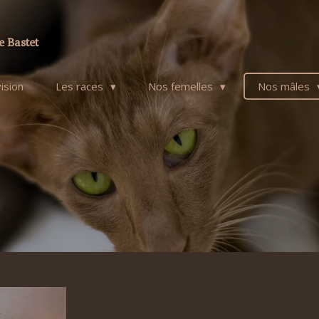
e Bastet
ision
Les races
Nos femelles
Nos mâles