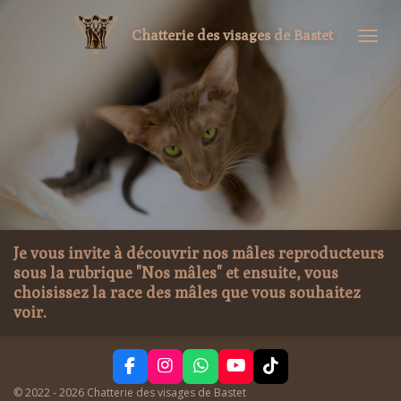
Passer
Chatterie
des visages de Bastet
au
contenu
principal
Je vous invite à découvrir nos mâles reproducteurs
sous la rubrique "Nos mâles" et ensuite, vous
choisissez la race des mâles que vous souhaitez
voir.
F
I
W
Y
T
a
n
h
o
i
© 2022 - 2026 Chatterie des visages de Bastet